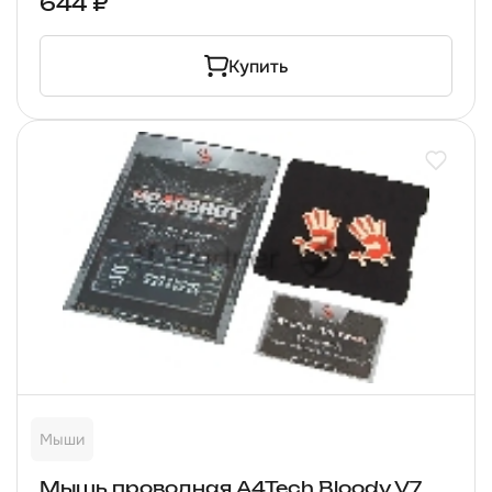
644 ₽
Купить
Мыши
Мышь проводная A4Tech Bloody V7