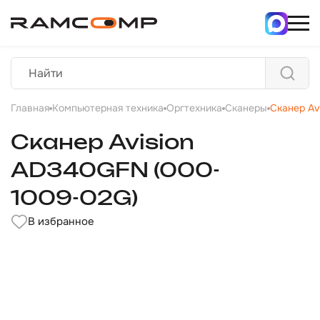
Главная
Компьютерная техника
Оргтехника
Сканеры
Сканер Av
Сканер Avision
AD340GFN (000-
1009-02G)
В избранное