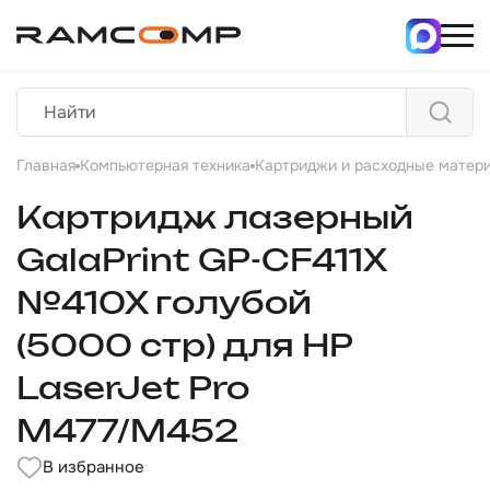
Главная
Компьютерная техника
Картриджи и расходные матер
Картридж лазерный
GalaPrint GP-CF411X
№410X голубой
(5000 стр) для HP
LaserJet Pro
M477/M452
В избранное