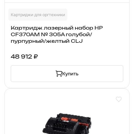
Картриджи для оргтехники
Картридж лазерный набор HP
CF370AM № 305A голубой/
пурпурный/желтый CLJ
48 912 ₽
Купить