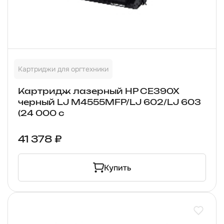
Картриджи для оргтехники
Картридж лазерный HP CE390X
черный LJ M4555MFP/LJ 602/LJ 603
(24 000 с
41 378 ₽
Купить