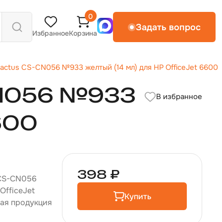
0
Задать вопрос
Избранное
Корзина
actus CS-CN056 №933 желтый (14 мл) для HP OfficeJet 6600
CN056 №933
В избранное
600
398 ₽
 CS-CN056
OfficeJet
Купить
ная продукция