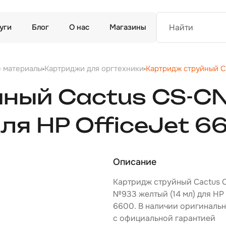
уги
Блог
О нас
Магазины
е материалы
Картриджи для оргтехники
Картридж струйный C
йный Cactus CS-
для HP OfficeJet 6
Описание
Картридж струйный Cactus
№933 желтый (14 мл) для HP 
6600. В наличии оригиналь
с официальной гарантией