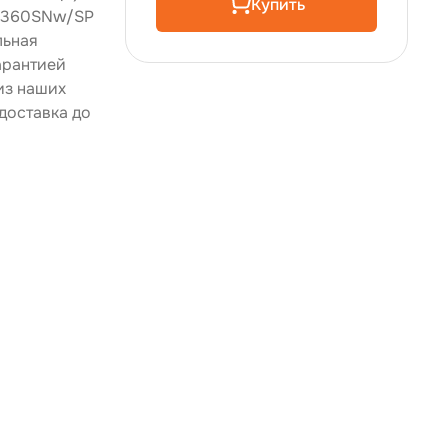
Купить
 C360SNw/SP
льная
арантией
из наших
доставка до