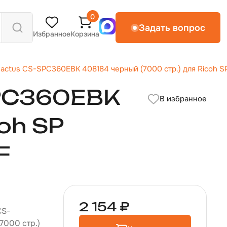
0
Задать вопрос
Избранное
Корзина
Cactus CS-SPC360EBK 408184 черный (7000 стр.) для Rico
PC360EBK
В избранное
oh SP
F
2 154 ₽
CS-
7000 стр.)