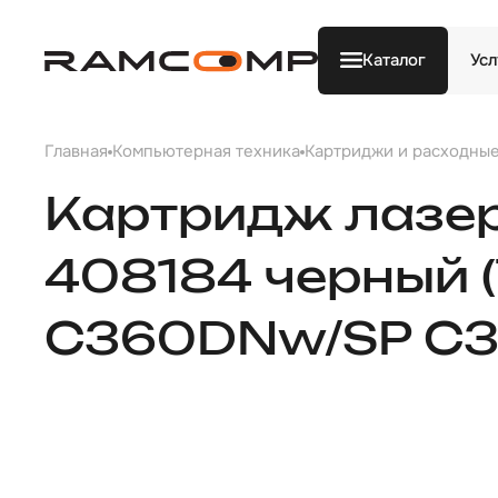
Каталог
Усл
Главная
Компьютерная техника
Картриджи и расходны
Картридж лазе
408184 черный (
C360DNw/SP C3