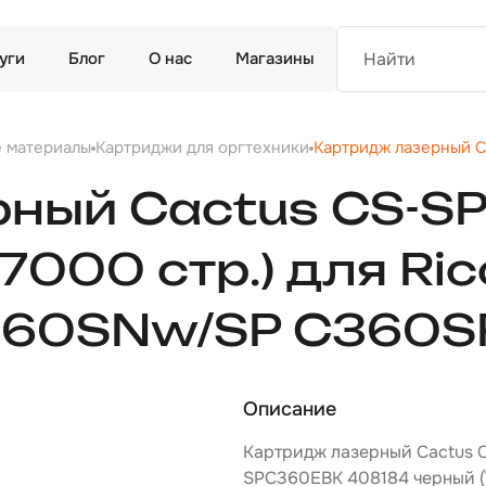
уги
Блог
О нас
Магазины
е материалы
Картриджи для оргтехники
Картридж лазерный 
рный Cactus CS-S
7000 стр.) для Ric
60SNw/SP C360S
Описание
Картридж лазерный Cactus 
SPC360EBK 408184 черный (